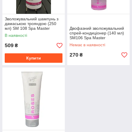
Зволожувальний шампунь з
дамаською трояндою (250
мл) SM 108 Spa Master
Двофазний зволожувальний
Professional
спрей-кондиціонер (140 мл)
В наявності
SM106 Spa Master
Professional
509
Немає в наявності
₴
270
₴
Купити