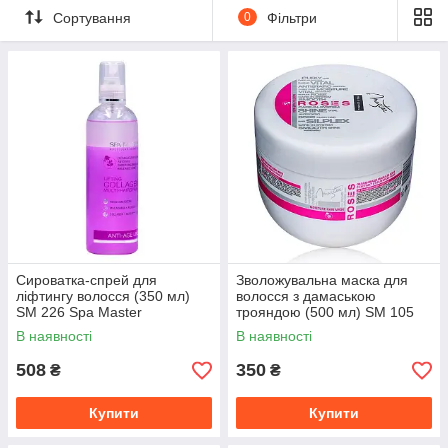
гліцерин і пантенол.
Сортування
0
Фільтри
Сироватка-спрей для
Зволожувальна маска для
ліфтингу волосся (350 мл)
волосся з дамаською
SM 226 Spa Master
трояндою (500 мл) SM 105
Professional
Spa Master Professional
В наявності
В наявності
508
350
₴
₴
Купити
Купити