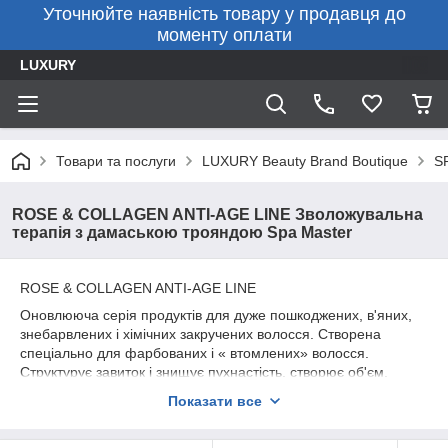
Уточнюйте наявність товару у продавця до
моменту оплати
LUXURY
Товари та послуги
LUXURY Beauty Brand Boutique
S
ROSE & COLLAGEN ANTI-AGE LINE Зволожувальна
терапія з дамаською трояндою Spa Master
ROSE & COLLAGEN ANTI-AGE LINE
Оновлююча серія продуктів для дуже пошкоджених, в'яних,
знебарвлених і хімічних закручених волосся. Створена
спеціально для фарбованих і « втомлених» волосся.
Структурує завиток і знищує пухнастість, створює об'єм,
зволожує, робить волосся гладким і еластичним. На основі
Показати все
множини коллаген, дамаська троянда, масло ши, макадамії,
авокадо та пальмової олії. Так само містить SilPLEX®,