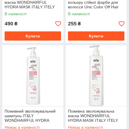
маска WONDHAIRFUL
кольору стійкої фарби для
HYDRA MASK IT&LY ITELY
волосся Unic Color Off Hair
Color Remover, 2*110 мл.
В наявності
В наявності
490
255
₴
₴
Купити
Купити
Поживний зволожувальний
Поживна зволожувальна
шампунь IT&LY
маска WONDHAIRFUL
WONDHAIRFUL HYDRA
HYDRA MASK IT&LY ITELY
SHAMPOO ITELY
Немає в наявності
Немає в наявності