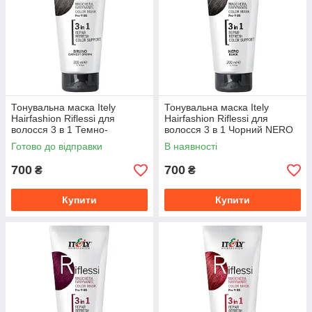
Тонувальна маска Itely
Тонувальна маска Itely
Hairfashion Riflessi для
Hairfashion Riflessi для
волосся 3 в 1 Темно-
волосся 3 в 1 Чорний NERO
коричневий BRUNO DARK
BLACK, 200 мл
Готово до відправки
В наявності
BROWN, 200 мл
700
700
₴
₴
Купити
Купити