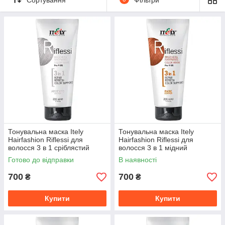
собі засоби для послуг повного циклу в салоні краси:
косметика для догляду, відновлювальні ритуали, барвники
різних принципів дії, засоби перманентного розгладження та
завивання.
Тонувальна маска Itely
Тонувальна маска Itely
Hairfashion Riflessi для
Hairfashion Riflessi для
волосся 3 в 1 сріблястий
волосся 3 в 1 мідний
ARGENTO, 200 мл
COPPER, 200 мл
Готово до відправки
В наявності
700
700
₴
₴
Купити
Купити