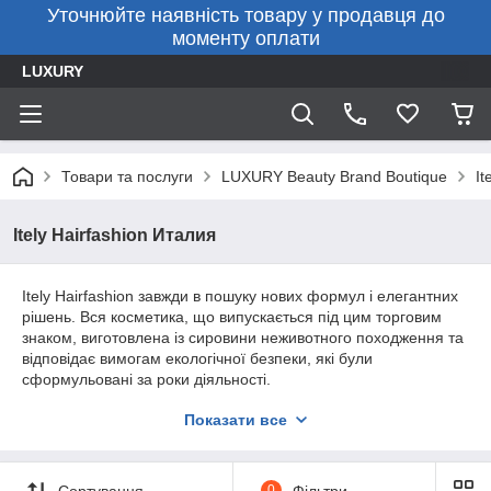
Уточнюйте наявність товару у продавця до
моменту оплати
LUXURY
Товари та послуги
LUXURY Beauty Brand Boutique
It
Itely Hairfashion Италия
Itely Hairfashion завжди в пошуку нових формул і елегантних
рішень. Вся косметика, що випускається під цим торговим
знаком, виготовлена із сировини неживотного походження та
відповідає вимогам екологічної безпеки, які були
сформульовані за роки діяльності.
Головна мета Itely Hairfashion — забезпечити фахівців
Показати все
перукарської справи всім необхідним для постійного
професійного росту, запропонувати їм продукцію та послуги з
урахуванням їхніх потреб і потреб. Лінійка товарів містить у
Сортування
0
Фільтри