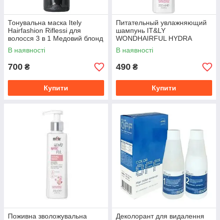
Тонувальна маска Itely
Питательный увлажняющий
Hairfashion Riflessi для
шампунь IT&LY
волосся 3 в 1 Медовий блонд
WONDHAIRFUL HYDRA
HONEY BLOND, 200 мл
SHAMPOO ITELY
В наявності
В наявності
700
490
₴
₴
Купити
Купити
Поживна зволожувальна
Деколорант для видалення