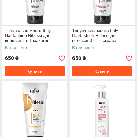
Тонувальна маска Itely
Тонувальна маска Itely
Hairfashion Riflessi для
Hairfashion Riflessi для
волосся 3 в 1 махагон
волосся 3 в 1 яскраво-
MAHOGANY MOGANO, 200
червоний ROSSO PASSION
В наявності
В наявності
мл
RED, 200 мл
650
650
₴
₴
Купити
Купити