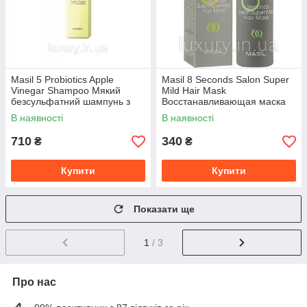
Masil 5 Probiotics Apple
Masil 8 Seconds Salon Super
Vinegar Shampoo Мякий
Mild Hair Mask
безсульфатний шампунь з
Восстанавливающая маска
пробіотиками і яблучним
для ослабленных волос
В наявності
В наявності
оцтом 500
710
340
₴
₴
Купити
Купити
Показати ще
1
/ 3
Про нас