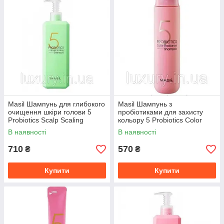
Masil Шампунь для глибокого
Masil Шампунь з
очищення шкіри голови 5
пробіотиками для захисту
Probiotics Scalp Scaling
кольору 5 Probiotics Color
Shampoo 300ml 500
Radiance Shampoo 300ml
В наявності
В наявності
710
570
₴
₴
Купити
Купити