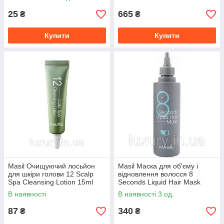
25
665
₴
₴
Купити
Купити
Masil Очищуючий лосьйон
Masil Маска для об'єму і
для шкіри голови 12 Scalp
відновлення волосся 8
Spa Cleansing Lotion 15ml
Seconds Liquid Hair Mask
100ml
В наявності
В наявності 3 од.
87
340
₴
₴