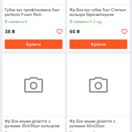
Губка кух профільована 5шт
Фр.Бок кух.губка 5шт Стильні
perfecto Foam Rich
кольори бірюза/персик
В наявності
В наявності 2 од.
38
60
₴
₴
Купити
Купити
Фр.Бок мішки д/сміття з
Фр.Бок мішки д/сміття з
ручками 35л/30шт кольорові
ручками 60л/20шт