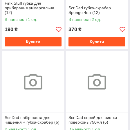
Pink Stuff губка для
прибирання універсальна
Scr.Dad губка-скрабер
(12)
Sponge 4шт (12)
В наявності 1 од.
В наявності 2 од.
190
370
₴
₴
Купити
Купити
Scr.Dad набір паста для
Scr.Dad спрей для чистки
чищення + губка-скрабер (6)
поверхонь 750мл (6)
В наявності 1 од.
В наявності 1 од.