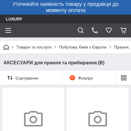
Уточнюйте наявність товару у продавця до
моменту оплати
LUXURY
Товари та послуги
Побутова Хімія з Європи
Прання, 
АКСЕСУАРИ для прання та прибирання (В)
Сортування
0
Фільтри