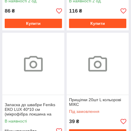
В наявності 2 од.
В наявності 2 од.
86
116
₴
₴
Купити
Купити
Прищіпки 20шт L кольорові
МІКС
Запаска до швабри Feniks
ЕКО LUX 40*10 см
Під замовлення
(мікрофібра локшина на
підкладці)
39
В наявності
₴