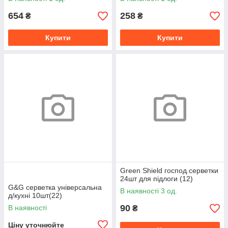
654
258
₴
₴
Купити
Купити
Green Shield господ.серветки
24шт для підлоги (12)
G&G cерветка універсальна
В наявності 3 од.
д/кухні 10шт(22)
90
В наявності
₴
Ціну уточнюйте