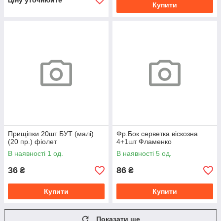
Ціну уточнюйте
Купити
Прищіпки 20шт БУТ (малі)
Фр.Бок серветка віскозна
(20 пр.) фіолет
4+1шт Фламенко
В наявності 1 од.
В наявності 5 од.
36
86
₴
₴
Купити
Купити
Показати ще