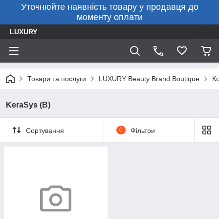
Уточнюйте наявність товару у продавця до
моменту оплати
LUXURY
Товари та послуги
LUXURY Beauty Brand Boutique
К
KeraSys (B)
Сортування
0
Фільтри