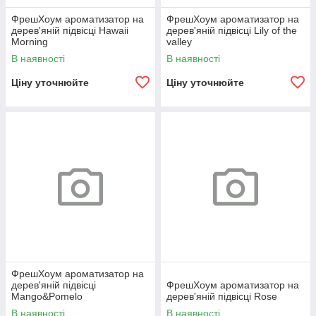
ФрешХоум ароматизатор на
ФрешХоум ароматизатор на
дерев'яній підвісці Hawaii
дерев'яній підвісці Lily of the
Morning
valley
В наявності
В наявності
Ціну уточнюйте
Ціну уточнюйте
ФрешХоум ароматизатор на
дерев'яній підвісці
ФрешХоум ароматизатор на
Mango&Pomelo
дерев'яній підвісці Rose
В наявності
В наявності