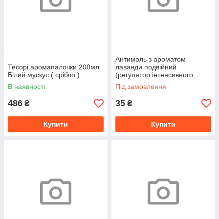
Антимоль з ароматом
Тесорі аромапалочки 200мл
лаванди подвійний
Білий мускус ( срібло )
(регулятор інтенсивного
впливу)
В наявності
Під замовлення
486
35
₴
₴
Купити
Купити