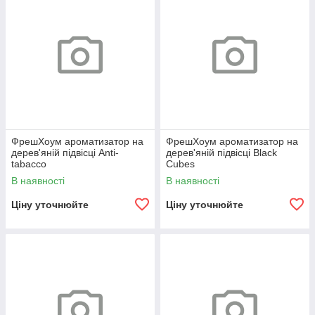
ФрешХоум ароматизатор на
ФрешХоум ароматизатор на
дерев'яній підвісці Anti-
дерев'яній підвісці Black
tabacco
Cubes
В наявності
В наявності
Ціну уточнюйте
Ціну уточнюйте