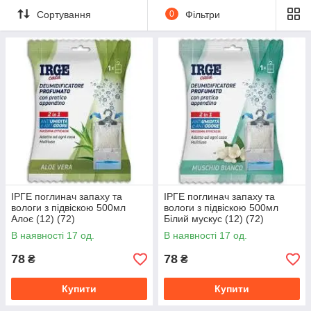
Сортування
0
Фільтри
ІРГЕ поглинач запаху та
ІРГЕ поглинач запаху та
вологи з підвіскою 500мл
вологи з підвіскою 500мл
Алоє (12) (72)
Білий мускус (12) (72)
В наявності 17 од.
В наявності 17 од.
78
78
₴
₴
Купити
Купити