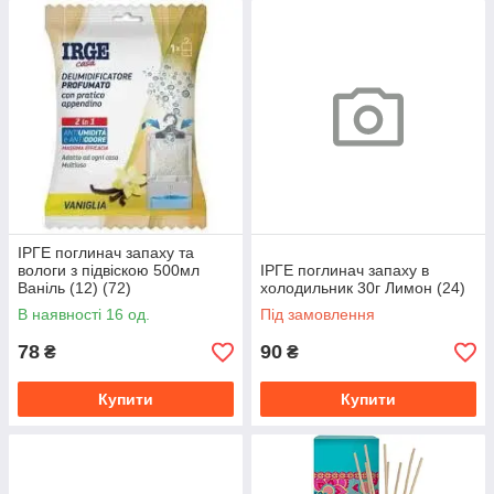
ІРГЕ поглинач запаху та
вологи з підвіскою 500мл
ІРГЕ поглинач запаху в
Ваніль (12) (72)
холодильник 30г Лимон (24)
В наявності 16 од.
Під замовлення
78
90
₴
₴
Купити
Купити