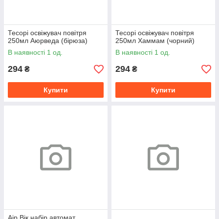
Тесорі освіжувач повітря
Тесорі освіжувач повітря
250мл Аюрведа (бірюза)
250мл Хаммам (чорний)
В наявності 1 од.
В наявності 1 од.
294
294
₴
₴
Купити
Купити
Аір Вік набір автомат