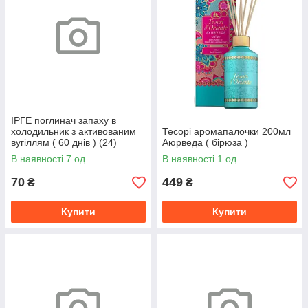
ІРГЕ поглинач запаху в
холодильник з активованим
Тесорі аромапалочки 200мл
вугіллям ( 60 днів ) (24)
Аюрведа ( бірюза )
В наявності 7 од.
В наявності 1 од.
70
449
₴
₴
Купити
Купити