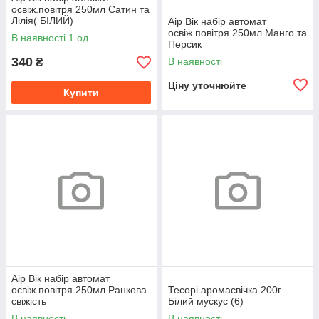
освіж.повітря 250мл Сатин та
Лілія( БІЛИЙ)
Аір Вік набір автомат
освіж.повітря 250мл Манго та
В наявності 1 од.
Персик
340
В наявності
₴
Ціну уточнюйте
Купити
Аір Вік набір автомат
освіж.повітря 250мл Ранкова
Тесорі аромасвічка 200г
свіжість
Білий мускус (6)
В наявності
В наявності