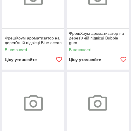
ФрешХоум ароматизатор на
ФрешХоум ароматизатор на
дерев'яній підвісці Bubble
дерев'яній підвісці Blue ocean
gum
В наявності
В наявності
Ціну уточнюйте
Ціну уточнюйте