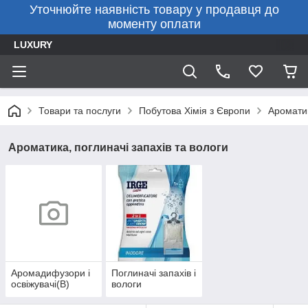
Уточнюйте наявність товару у продавця до
моменту оплати
LUXURY
Товари та послуги
Побутова Хімія з Європи
Ароматик
Ароматика, поглиначі запахів та вологи
Аромадифузори і
Поглиначі запахів і
освіжувачі(B)
вологи