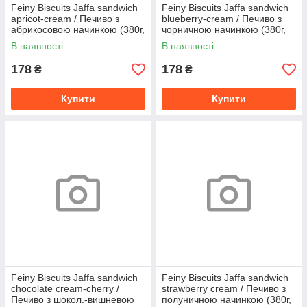
Feiny Biscuits Jaffa sandwich
Feiny Biscuits Jaffa sandwich
apricot-cream / Печиво з
blueberry-cream / Печиво з
абрикосовою начинкою (380г,
чорничною начинкою (380г,
9шт/уп)
9шт)
В наявності
В наявності
178
178
₴
₴
Купити
Купити
Feiny Biscuits Jaffa sandwich
Feiny Biscuits Jaffa sandwich
chocolate cream-cherry /
strawberry cream / Печиво з
Печиво з шокол.-вишневою
полуничною начинкою (380г,