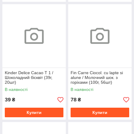
Kinder Delice Cacao T 1 /
Fin Carre Ciocol. cu lapte si
Шоколадний бісквіт (39г,
alune / Молочний шок. з
20шт)
горіхами (100г, 56шт)
В наявності
В наявності
39
78
₴
₴
Купити
Купити