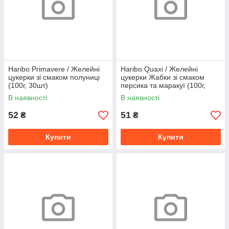
Haribo Primavere / Желейні
Haribo Quaxi / Желейні
цукерки зі смаком полуниці
цукерки Жабки зі смаком
(100г, 30шт)
персика та маракуї (100г,
30шт)
В наявності
В наявності
52
51
₴
₴
Купити
Купити