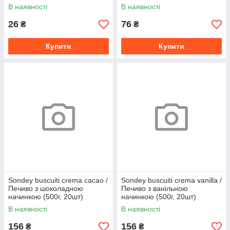
В наявності
В наявності
26
76
₴
₴
Купити
Купити
Sondey buscuiti crema cacao /
Sondey buscuiti crema vanilla /
Печиво з шоколадною
Печиво з ванільною
начинкою (500г, 20шт)
начинкою (500г, 20шт)
В наявності
В наявності
156
156
₴
₴