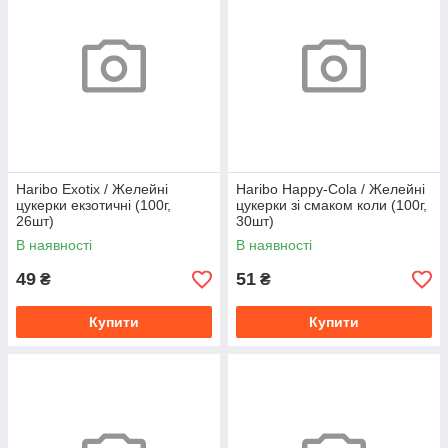
Haribo Exotix / Желейні
Haribo Happy-Cola / Желейні
цукерки екзотичні (100г,
цукерки зі смаком коли (100г,
26шт)
30шт)
В наявності
В наявності
49
51
₴
₴
Купити
Купити