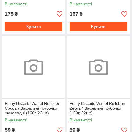
начинкою (380г, 9шт)
9шт)
В наявності
В наявності
178
167
₴
₴
Купити
Купити
Feiny Biscuits Waffel Rollchen
Feiny Biscuits Waffel Rollchen
Cocoa / Вафельні трубочки
Zebra / Вафельні трубочки
шоколадні (160г, 22шт)
(160г, 22шт)
В наявності
В наявності
59
59
₴
₴