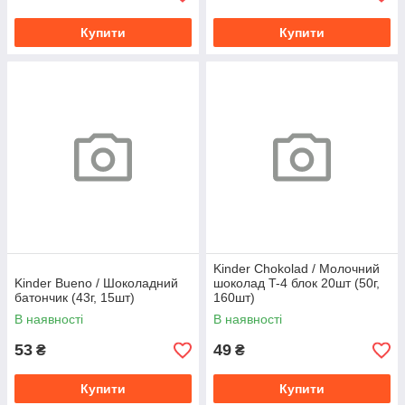
Купити
Купити
Kinder Chokolad / Молочний
Kinder Bueno / Шоколадний
шоколад T-4 блок 20шт (50г,
батончик (43г, 15шт)
160шт)
В наявності
В наявності
53
49
₴
₴
Купити
Купити