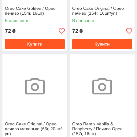
Oreo Cake Golden / Орео
Oreo Cake Оriginal / Орео
печиво (154г, 16шт)
печиво (154г, 16шт/уп)
В наявності
В наявності
72
72
₴
₴
Купити
Купити
Oreo Cake Оriginal / Орео
Oreo Remix Vanilla &
печиво маленьке (66г, 20шт/
Raspberry / Печиво Орео
уп)
(157г, 16шт)