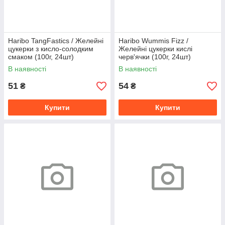
Haribo TangFastics / Желейні
Haribo Wummis Fizz /
цукерки з кисло-солодким
Желейні цукерки кислі
смаком (100г, 24шт)
черв'ячки (100г, 24шт)
В наявності
В наявності
51
54
₴
₴
Купити
Купити