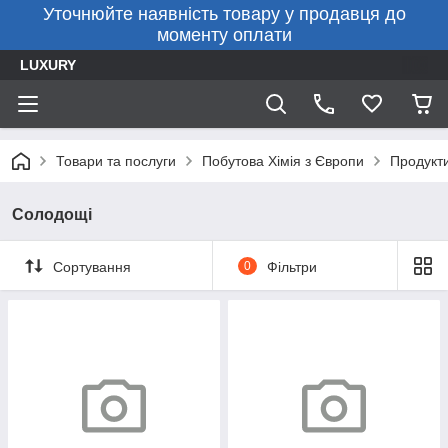
Уточнюйте наявність товару у продавця до
моменту оплати
LUXURY
Товари та послуги
Побутова Хімія з Європи
Продукт
Солодощі
Сортування
0
Фільтри