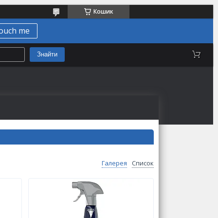
Кошик
ouch me
Знайти
Галерея
Список