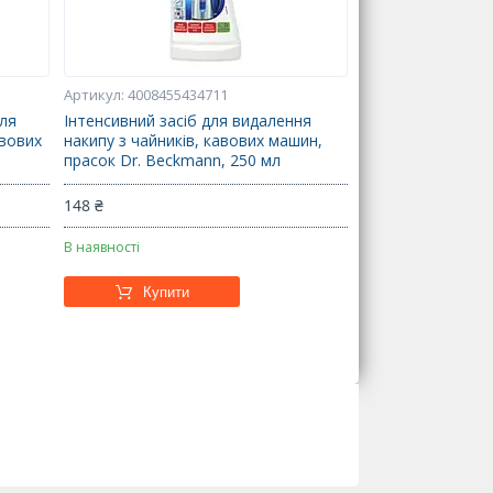
4008455434711
для
Інтенсивний засіб для видалення
вових
накипу з чайників, кавових машин,
прасок Dr. Beckmann, 250 мл
148 ₴
В наявності
Купити