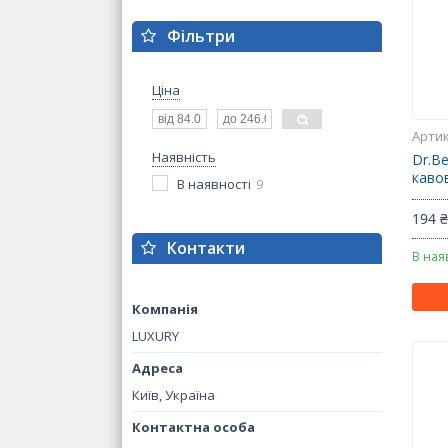
Фільтри
Ціна
Наявність
Dr.B
каво
В наявності
9
194 
Контакти
В ная
LUXURY
Київ, Україна