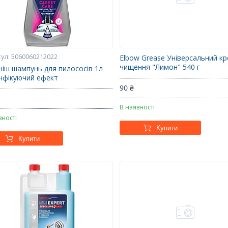
5060060212022
Elbow Grease Універсальний к
чищення "Лимон" 540 г
ніш шампунь для пилососів 1л
нфікуючий ефект
90 ₴
₴
В наявності
вності
Купити
Купити