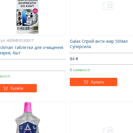
4008455530017
Galax Спрей анти-жир 500мл
Суперсила
eckman таблетки для очищення
варки, 6шт
84 ₴
₴
В наявності
вності
Купити
Купити