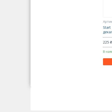
Start
дека
225 
В ная