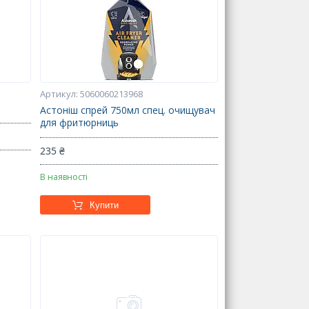
5060060213968
Астоніш спрей 750мл спец. очищувач
для фритюрниць
235 ₴
В наявності
Купити