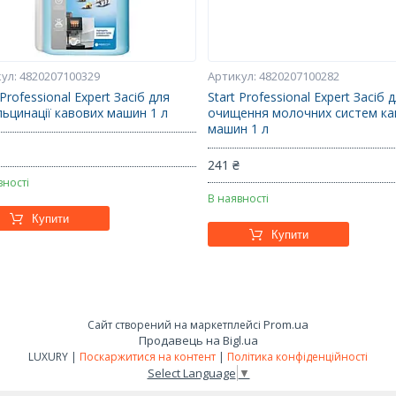
4820207100329
4820207100282
 Professional Expert Засіб для
Start Professional Expert Засіб 
льцинації кавових машин 1 л
очищення молочних систем ка
машин 1 л
₴
241 ₴
вності
В наявності
Купити
Купити
Prom.ua
Сайт створений на маркетплейсі
Продавець на Bigl.ua
LUXURY |
Поскаржитися на контент
|
Політика конфіденційності
Select Language
▼