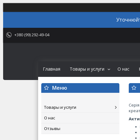
Уточнюйт
+380 (99) 292-49-04
Главная
Товары и услуги
О нас
Серія
Товары и услуги
креат
О нас
Акти
Отзывы