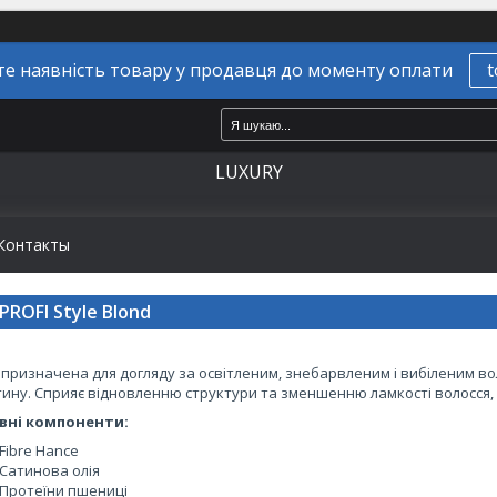
е наявність товару у продавця до моменту оплати
t
LUXURY
Контакты
PROFI Style Blond
 призначена для догляду за освітленим, знебарвленим і вибіленим в
ину. Сприяє відновленню структури та зменшенню ламкості волосся, 
вні компоненти:
Fibre Hance
Сатинова олія
Протеїни пшениці