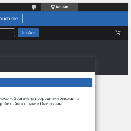
Кошик
ouch me
Знайти
олоссям. Збагачена природними білками та
робить його гладким і блискучим.