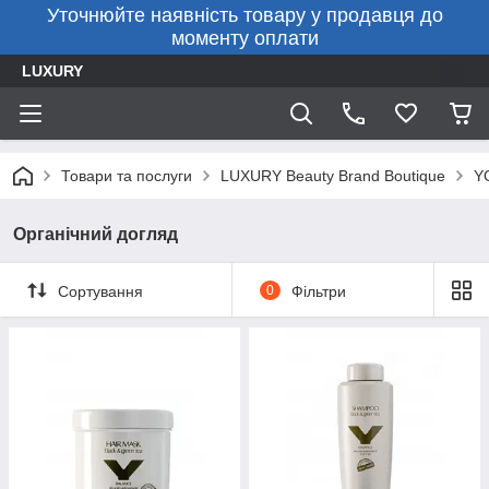
Уточнюйте наявність товару у продавця до
моменту оплати
LUXURY
Товари та послуги
LUXURY Beauty Brand Boutique
Y
Органічний догляд
Сортування
0
Фільтри