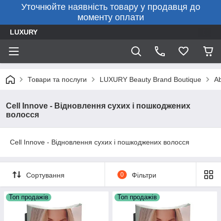
Уточнюйте наявність товару у продавця до
моменту оплати
LUXURY
Товари та послуги
LUXURY Beauty Brand Boutique
Ab
Cell Innove - Відновлення сухих і пошкоджених
волосся
Cell Innove - Відновлення сухих і пошкоджених волосся
Сортування
0
Фільтри
Топ продажів
Топ продажів