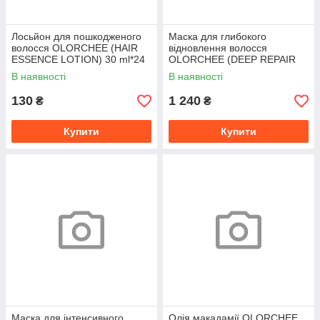
Лосьйон для пошкодженого
Маска для глибокого
волосся OLORCHEE (HAIR
відновлення волосся
ESSENCE LOTION) 30 ml*24
OLORCHEE (DEEP REPAIR
HAIR TREATMENT) 500 ml
В наявності
В наявності
130
1 240
₴
₴
Купити
Купити
Маска для інтенсивного
Олія макадамії OLORCHEE