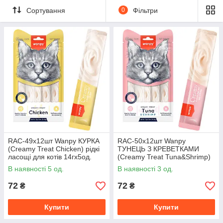
Сортування
0
Фільтри
RAC-49х12шт Wanpy КУРКА
RAC-50х12шт Wanpy
(Creamy Treat Chicken) рідкі
ТУНЕЦЬ З КРЕВЕТКАМИ
ласощі для котів 14гх5од.
(Creamy Treat Tuna&Shrimp)
рідкі ласощі для котів
В наявності 5 од.
В наявності 3 од.
14гх5од.
72
72
₴
₴
Купити
Купити