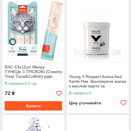
RAC-53х12шт Wanpy
ТУНЕЦЬ З ТРІСКОЮ (Creamy
Treat Tuna&Codfish) рідкі
Young Y-Respect Avena And
ласощі для котів 14гх5од.
Karite Hair Зволожуюча маска
В наявності 5 од.
з маслом каріте та
екстрактом вівса 1000ml
72
В наявності
₴
Ціну уточнюйте
Купити