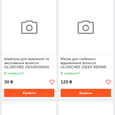
Шампунь для живлення та
Маска для глибокого
зволоження волосся
відновлення волосся
OLORCHEE (NOURISHING
OLORCHEE (DEEP REPAIR
MOISTURE SHAMPOO) 10 ml
HAIR TREATMENT) 50 ml
В наявності
В наявності
30
120
₴
₴
Купити
Купити