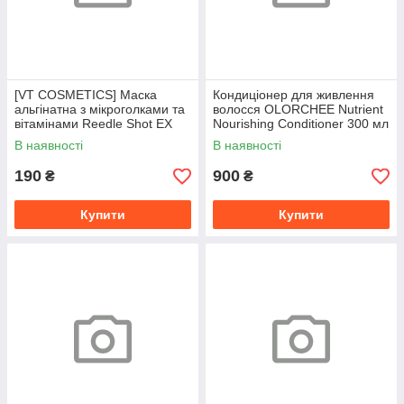
[VT COSMETICS] Маска
Кондиціонер для живлення
альгінатна з мікроголками та
волосся OLORCHEE Nutrient
вітамінами Reedle Shot EX
Nourishing Conditioner 300 мл
Vitamin Modeling Pack, 2
В наявності
В наявності
190
900
₴
₴
Купити
Купити