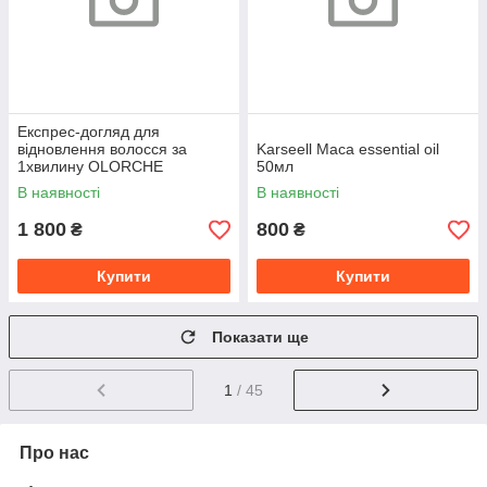
Експрес-догляд для
відновлення волосся за
Karseell Maca essential oil
1хвилину OLORCHE
50мл
(REKOVERY CREAM ONE
В наявності
В наявності
MINUTE REPAIR) 800 ml
1 800
800
₴
₴
Купити
Купити
Показати ще
1
/ 45
Про нас