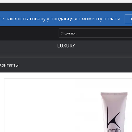
е наявність товару у продавця до моменту оплати
t
LUXURY
Контакты