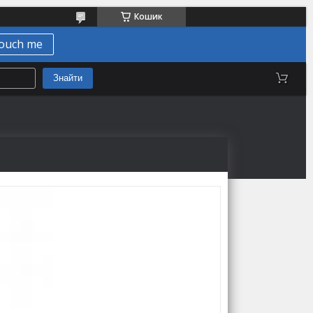
Кошик
ouch me
Знайти