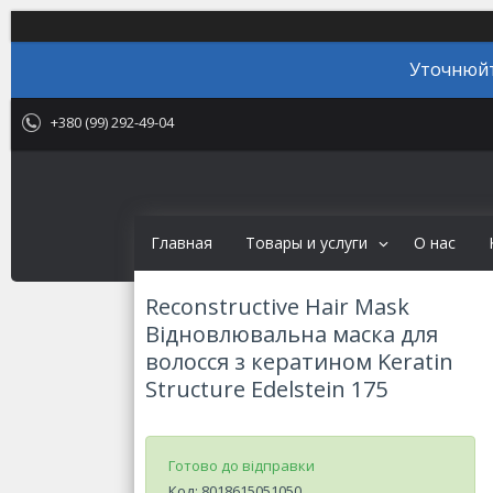
Уточнюйт
+380 (99) 292-49-04
Главная
Товары и услуги
О нас
Reconstructive Hair Mask
Відновлювальна маска для
волосся з кератином Keratin
Structure Edelstein 175
Готово до відправки
Код:
8018615051050