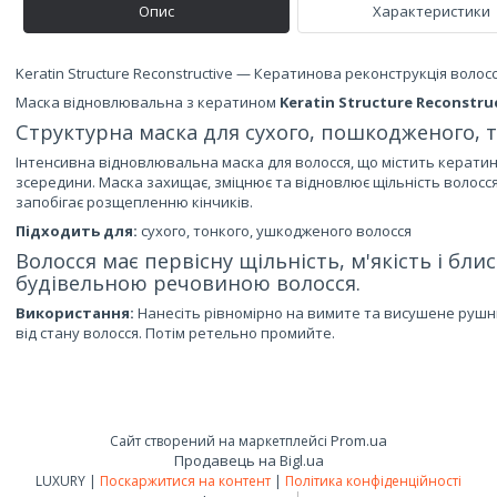
Опис
Характеристики
Keratin Structure Reconstructive — Кератинова реконструкція волосс
Маска відновлювальна з кератином
Keratin Structure Reconstru
Структурна маска для сухого, пошкодженого, т
Інтенсивна відновлювальна маска для волосся, що містить кератин
зсередини. Маска захищає, зміцнює та відновлює щільність волосся
запобігає розщепленню кінчиків.
Підходить для:
сухого, тонкого, ушкодженого волосся
Волосся має первісну щільність, м'якість і бли
будівельною речовиною волосся.
Використання:
Нанесіть рівномірно на вимите та висушене рушн
від стану волосся. Потім ретельно промийте.
Prom.ua
Сайт створений на маркетплейсі
Продавець на Bigl.ua
LUXURY |
Поскаржитися на контент
|
Політика конфіденційності