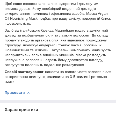
Щоб ваше волосся залишалося здоровим і доглянутим
якомога довше, йому необхідний щоденний догляд із
використанням поживних і ефективних засобів. Маска Argan
Oil Nourishing Mask подбає про вашу зачіску, поверне їй блиск
і шовковистість.
Засіб від італійського бренда Magnetique надасть делікатний
догляд за позбавленим сили та ламким волоссям. До складу
продукту входить арганова олія, яка відновлює пошкоджену
структуру, зволожує епідерміс і тонізує пасма, роблячи їх
шовковистими та м'якими. Натуральні компоненти мінімізують
несприятливий вплив зовнішніх чинників. Маска розгладить
неслухняне волосся й надасть йому доглянутого вигляду,
заплутує та полегшить подальше розчісування.
Спосіб застосування
: нанести на вологе чисте волосся після
використання шампуню, залишити на 3-5 хвилин і ретельно
змити.
Приховати
Характеристики