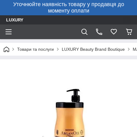
Уточнюйте наявність товару у продавця до
моменту оплати
LUXURY
Товари та послуги
LUXURY Beauty Brand Boutique
M