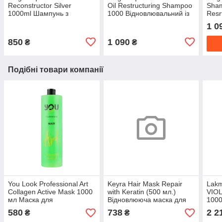
Reconstructor Silver
Oil Restructuring Shampoo
Sha
1000ml Шампунь з
1000 Відновлювальний із
Resr
ефектом антижовтини та
кератином і золотом. Без
оліє
1 0
протеїнами шовку.
SLS і SLES
кера
SLE
850
1 090
₴
₴
Подібні товари компанії
You Look Professional Art
Keyra Hair Mask Repair
Lak
Collagen Active Mask 1000
with Keratin (500 мл.)
VIO
мл Маска для
Відновлююча маска для
1000
пошкодженого волосся з
волосся з кератином
воло
580
738
2 2
₴
₴
колагеном
відті