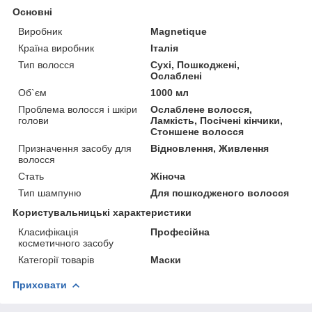
Основні
Виробник
Magnetique
Країна виробник
Італія
Тип волосся
Сухі, Пошкоджені,
Ослаблені
Об`єм
1000 мл
Проблема волосся і шкіри
Ослаблене волосся,
голови
Ламкість, Посічені кінчики,
Стоншене волосся
Призначення засобу для
Відновлення, Живлення
волосся
Стать
Жіноча
Тип шампуню
Для пошкодженого волосся
Користувальницькі характеристики
Класифікація
Професійна
косметичного засобу
Категорії товарів
Маски
Приховати