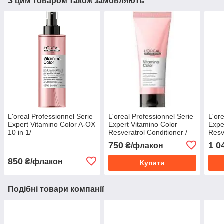
З цим товаром також замовляють
L'oreal Professionnel Serie
L'oreal Professionnel Serie
L'or
Expert Vitamino Color A-OX
Expert Vitamino Color
Expe
10 in 1/
Resveratrol Conditioner /
Resv
Багатофункціональний
Кондиціонер для захисту
для 
750
1 0
₴/флакон
спрей для фарбованого
кольору волосся
300
волосся
850
₴/флакон
Купити
Подібні товари компанії