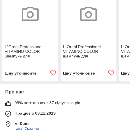
L`Oreal Professionel
L`Oreal Professionel
L`Or
VITAMINO COLOR
VITAMINO COLOR
VIT
шампунь для
шампунь для
шам
фарбованого волосся,
фарбованого волосся,
фарб
1500 мл
рефіл формат, 1000 мл
500 
Ціну уточнюйте
Ціну уточнюйте
Цін
Про нас
99% позитивних з 87 відгуків за рік
Працює з 03.11.2019
м. Київ
Київ, Україна