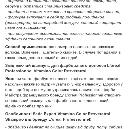
- бережно и деликатно очищает волосы от грязи, пота,
себума и остатков стайлинговых средств;
- придает локонам мягкость и красивое, здоровое сияние;
- формула включает в себя природный полифенол
(ресвертрол) из виноградной кожуры, который защищает
цвет от вымывания;
- при регулярном использовании волосы надолго сохраняют
эффект салонного окрашивания.
Способ применения:
равномерно нанесите на влажные
волосы. Вспеньте. Тщательно смойте. В случае попадания в
глаза немедленно промойте их водой.
Зміцнюючий шампунь для фарбованого волосся
L'oreal
Professionnel Vitamino Color Resveratrol
Якщо ви часто фарбуєте волосся, тоді вам, напевно, відомо,
наскільки важливо підтримувати їх у нормальному, здоровому
стані, щоб при цьому не утрачивалась насиченість фарби.
Майстра французького бренду L'oreal Professionnel створили
спеціальний шампунь для фарбованого волосся, який
відмінно подбає про них.
Особливості Serie Expert Vitamino Color Resveratrol
Shampoo від бренду L'oreal Professionnel:
- дбайливо і делікатно очищає шкіру від бруду, поту, себума