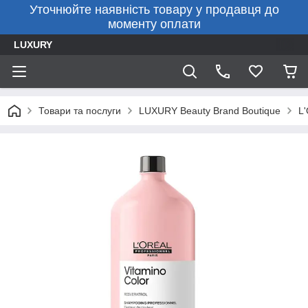
Уточнюйте наявність товару у продавця до
моменту оплати
LUXURY
Товари та послуги
LUXURY Beauty Brand Boutique
L'