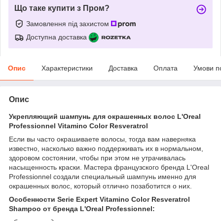
Що таке купити з Пром?
Замовлення під захистом
Доступна доставка
Опис
Характеристики
Доставка
Оплата
Умови п
Опис
Укрепляющий шампунь для окрашенных волос
L'Oreal
Professionnel Vitamino Color Resveratrol
Если вы часто окрашиваете волосы, тогда вам наверняка
известно, насколько важно поддерживать их в нормальном,
здоровом состоянии, чтобы при этом не утрачивалась
насыщенность краски. Мастера французского бренда L'Oreal
Professionnel создали специальный шампунь именно для
окрашенных волос, который отлично позаботится о них.
Особенности Serie Expert Vitamino Color Resveratrol
Shampoo от бренда L'Oreal Professionnel: