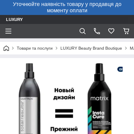
Уточнюйте наявність товару у продавця до
моменту оплати
LUXURY
Товари та послуги
LUXURY Beauty Brand Boutique
M