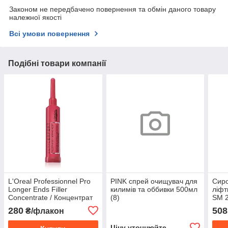
Законом не передбачено повернення та обмін даного товару
належної якості
Всі умови повернення
Подібні товари компанії
L'Oreal Professionnel Pro
PINK спрей очищувач для
Сиро
Longer Ends Filler
килимів та оббивки 500мл
ліфт
Concentrate / Концентрат
(8)
SM 2
для відновлення щільності
Prof
280
508
₴/флакон
волосся
Ціну уточнюйте