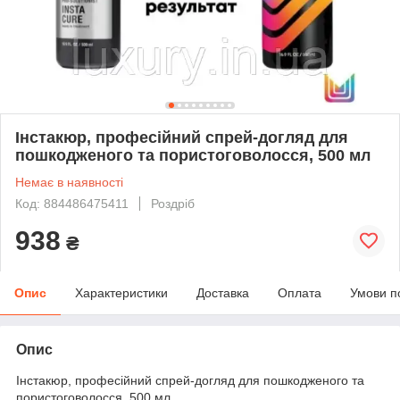
Інстакюр, професійний спрей-догляд для
пошкодженого та пористоговолосся, 500 мл
Немає в наявності
Код: 884486475411
Роздріб
938
₴
Опис
Характеристики
Доставка
Оплата
Умови п
Опис
Інстакюр, професійний спрей-догляд для пошкодженого та
пористоговолосся, 500 мл