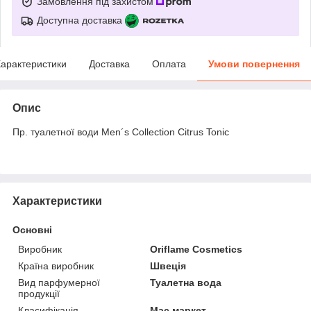
Замовлення під захистом
Доступна доставка
арактеристики
Доставка
Оплата
Умови повернення
Опис
Пр. туалетної води Men´s Collection Citrus Tonic
Характеристики
Основні
Виробник
Oriflame Cosmetics
Країна виробник
Швеція
Вид парфумерної
Туалетна вода
продукції
Класифікація
Мас маркет