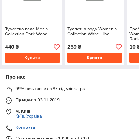
Туалетна вода Men's
Туалетна вода Women's
Проб
Collection Dark Wood
Collection White Lilac
Wome
Radi
440
259
10
₴
₴
Купити
Купити
Про нас
99% позитивних з 87 відгуків за рік
Працює з 03.11.2019
м. Київ
Київ, Україна
Контакти
Сьогодні працює з 10:00 до 17:00