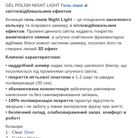
GEL POLISH NIGHT LIGHT
Гель-лаки
зі
світловідбивальним ефектом
Колекція
гель-лаків Night Light
– це поєднання
насиченого
кольору
та яскравого шимеру зі
сітловідбивальним
ефектом
. Промені денного світла надають покриттю
виняткового сяяння
, а штучне освітлення фрагментарно
відбиває блиск кожної частинки шимеру, посилює його та
створює легкий
3D ефект
.
Ключові характеристики:
•
наддрібний шимер
надає гель-лаку шаленого блиску, що
посилюється під променями штучного світла;
•
покриття нігтьової пластини
в 1-2 шарі та швидка
полімеризація (30 сек);
•
збалансован
а
консистенці
я
забезпечує рівномірне
нанесення та без самовирівнювання затікань;
•
100% полімеризація покриття
гарантує відсутність
зморшок і не забиту у язким матеріалом фрезу при знятті;
•
б
езпечний склад
,
слабковиражений запах
,
комфорт в
роботі
.
Кольори:
1 - Clear
Silver
2 - Golden Honey