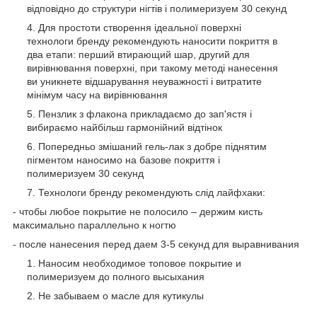
відповідно до структури нігтів і полимеризуем 30 секунд
Для простоти створення ідеальної поверхні
технологи бренду рекомендують наносити покриття в
два етапи: перший втирающий шар, другий для
вирівнювання поверхні, при такому методі нанесення
ви уникнете відшарування неуважності і витратите
мінімум часу на вирівнювання
Пензлик з флакона прикладаємо до зап'ястя і
вибираємо найбільш гармонійний відтінок
Попередньо змішаний гель-лак з добре піднятим
пігментом наносимо на базове покриття і
полимеризуем 30 секунд
Технологи бренду рекомендують слід лайфхаки:
- чтобы любое покрытие не полосило – держим кисть
максимально параллельно к ногтю
- после нанесения перед даем 3-5 секунд для выравнивания
Наносим необходимое топовое покрытие и
полимеризуем до полного высыхания
Не забываем о масле для кутикулы