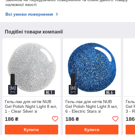
належної якості
Всі умови повернення
Подібні товари компанії
Гель-лак для нігтів NUB
Гель-лак для нігтів NUB
Гель
Gel Polish Night Light 8 мл,
Gel Polish Night Light 8 мл,
Gel 
1 - Clear Silver зі
6 - Electric Stars зі
3 - 
світловідбивальним
світловідбивальним
світ
186
186
186
₴
₴
ефектом
ефектом
ефе
Купити
Купити