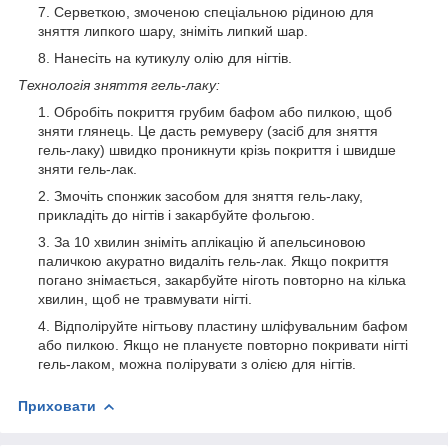
Серветкою, змоченою спеціальною рідиною для
зняття липкого шару, зніміть липкий шар.
Нанесіть на кутикулу олію для нігтів.
Технологія зняття гель-лаку:
Обробіть покриття грубим бафом або пилкою, щоб
зняти глянець. Це дасть ремуверу (засіб для зняття
гель-лаку) швидко проникнути крізь покриття і швидше
зняти гель-лак.
Змочіть спонжик засобом для зняття гель-лаку,
прикладіть до нігтів і закарбуйте фольгою.
За 10 хвилин зніміть аплікацію й апельсиновою
паличкою акуратно видаліть гель-лак. Якщо покриття
погано знімається, закарбуйте ніготь повторно на кілька
хвилин, щоб не травмувати нігті.
Відполіруйте нігтьову пластину шліфувальним бафом
або пилкою. Якщо не плануєте повторно покривати нігті
гель-лаком, можна полірувати з олією для нігтів.
Приховати