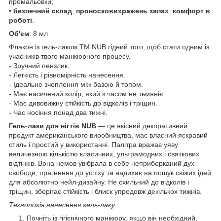
промальовки;
•
безпечний склад
,
проносковихражень запах
,
комфорт в
роботі
.
Об'єм
: 8 мл
Флакон із гель-лаком TM NUB гідний того, щоб стати одним із
учасників твого манікюрного процесу.
- Зручний пензлик.
- Легкість і рівномірність нанесення.
- Ідеальне зчеплення між базою й топом.
- Має насичений колір, який з часом не тьмяніє.
- Має дивовижну стійкість до відколів і тріщин.
- Час носіння понад два тижні.
Гель-лаки для нігтів NUB
— це якісний декоративний
продукт американського виробництва, має власний яскравий
стиль і простий у використанні. Палітра вражає уяву
величезною кількістю класичних, ультрамодних і святкових
відтінків. Вона немов увібрала в себе неприборканий дух
свободи, прагнення до успіху та надихає на пошук свіжих ідей
для абсолютно нейл-дизайну. Не схильний до відколів і
тріщин, зберігає стійкість і блиск упродовж декількох тижнів.
Технологія нанесення гель-лаку:
Почніть із гігієнічного манікюру, якщо він необхідний.