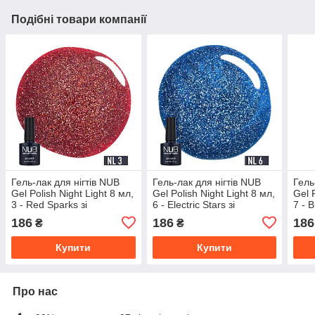
Подібні товари компанії
Гель-лак для нігтів NUB
Гель-лак для нігтів NUB
Гель
Gel Polish Night Light 8 мл,
Gel Polish Night Light 8 мл,
Gel 
3 - Red Sparks зі
6 - Electric Stars зі
7 - B
світловідбивальним
світловідбивальним
світ
186
186
186
₴
₴
ефектом
ефектом
ефе
Купити
Купити
Про нас