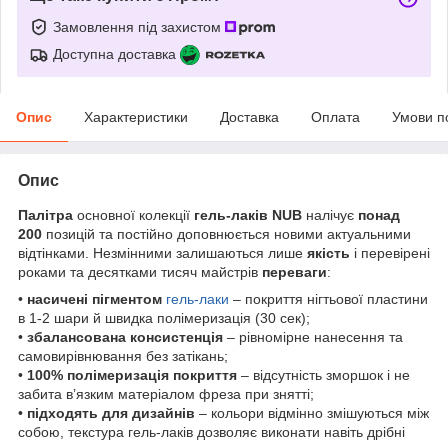
Замовлення під захистом
Доступна доставка
Опис
Характеристики
Доставка
Оплата
Умови п
Опис
Палітра
основної колекції
гель-лаків NUB
налічує
понад
200
позицій та постійно доповнюється новими актуальними
відтінками. Незмінними залишаються лише
якість
і перевірені
роками та десятками тисяч майстрів
переваги
:
•
насичені пігментом
гель-лаки
– покриття нігтьової пластини
в 1-2 шари й швидка полімеризація (30 сек);
•
збалансована консистенція
– рівномірне нанесення та
самовирівнювання без затікань;
•
100% полімеризація покриття
– відсутність зморшок і не
забита в’язким матеріалом фреза при знятті;
•
підходять для дизайнів
– кольори відмінно змішуються між
собою, текстура гель-лаків дозволяє виконати навіть дрібні