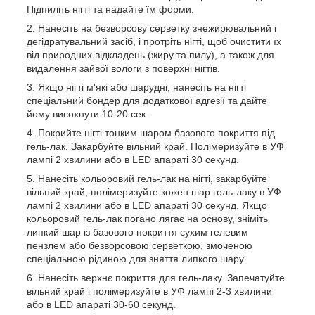
Підпиліть нігті та надайте їм форми.
Нанесіть на безворсову серветку знежирювальний і
дегідратувальний засіб, і протріть нігті, щоб очистити їх
від природних відкладень (жиру та пилу), а також для
видалення зайвої вологи з поверхні нігтів.
Якщо нігті м'які або шарудні, нанесіть на нігті
спеціальний бондер для додаткової адгезії та дайте
йому висохнути 10-20 сек.
Покрийте нігті тонким шаром базового покриття під
гель-лак. Закарбуйте вільний край. Полімеризуйте в УФ
лампі 2 хвилини або в LED апараті 30 секунд.
Нанесіть кольоровий гель-лак на нігті, закарбуйте
вільний край, полімеризуйте кожен шар гель-лаку в УФ
лампі 2 хвилини або в LED апараті 30 секунд. Якщо
кольоровий гель-лак погано лягає на основу, зніміть
липкий шар із базового покриття сухим гелевим
пензлем або безворсовою серветкою, змоченою
спеціальною рідиною для зняття липкого шару.
Нанесіть верхнє покриття для гель-лаку. Запечатуйте
вільний край і полімеризуйте в УФ лампі 2-3 хвилини
або в LED апараті 30-60 секунд.