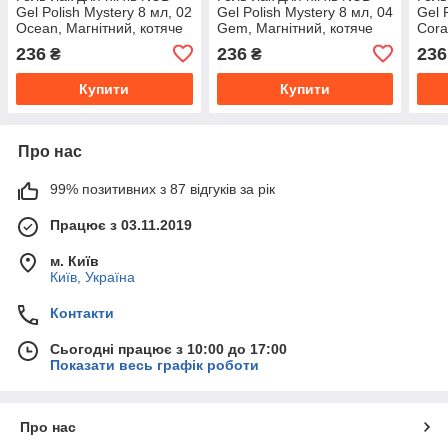
Gel Polish Mystery 8 мл, 02
Gel Polish Mystery 8 мл, 04
Gel 
Ocean, Магнітний, котяче
Gem, Магнітний, котяче
Cora
око
око
око
236
236
236
₴
₴
Купити
Купити
Про нас
99% позитивних з 87 відгуків за рік
Працює з 03.11.2019
м. Київ
Київ, Україна
Контакти
Сьогодні працює з 10:00 до 17:00
Показати весь графік роботи
Про нас