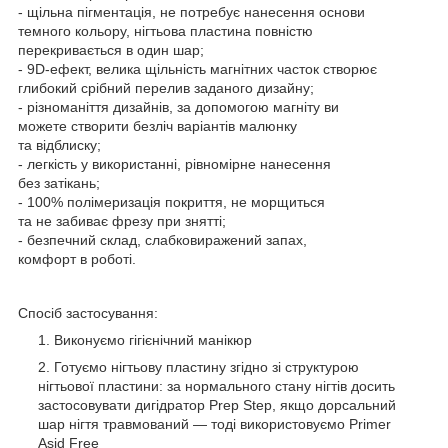
- щільна пігментація, не потребує нанесення основи
темного кольору, нігтьова пластина повністю
перекривається в один шар;
- 9D-ефект, велика щільність магнітних часток створює
глибокий срібний перелив заданого дизайну;
- різноманіття дизайнів, за допомогою магніту ви
можете створити безліч варіантів малюнку
та відблиску;
- легкість у використанні, рівномірне нанесення
без затікань;
- 100% полімеризація покриття, не морщиться
та не забиває фрезу при знятті;
- безпечний склад, слабковиражений запах,
комфорт в роботі.
Спосіб застосування:
Виконуємо гігієнічний манікюр
Готуємо нігтьову пластину згідно зі структурою
нігтьової пластини: за нормального стану нігтів досить
застосовувати дигідратор Prep Step, якщо дорсальний
шар нігтя травмований — тоді використовуємо Primer
Asid Free