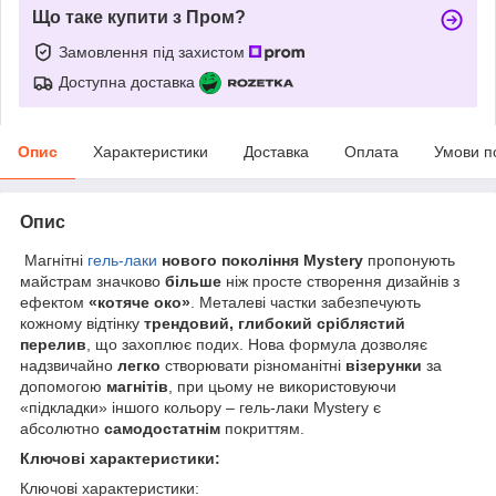
Що таке купити з Пром?
Замовлення під захистом
Доступна доставка
Опис
Характеристики
Доставка
Оплата
Умови п
Опис
Магнітні
гель-лаки
нового покоління Mystery
пропонують
майстрам значково
більше
ніж просте створення дизайнів з
ефектом
«котяче око»
. Металеві частки забезпечують
кожному відтінку
трендовий, глибокий сріблястий
перелив
, що захоплює подих. Нова формула дозволяє
надзвичайно
легко
створювати різноманітні
візерунки
за
допомогою
магнітів
, при цьому не використовуючи
«підкладки» іншого кольору – гель-лаки Mystery є
абсолютно
самодостатнім
покриттям.
Ключові характеристики:
Ключові характеристики: