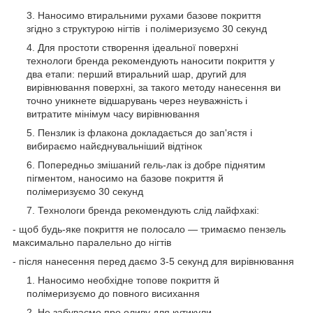
Наносимо втиральними рухами базове покриття
згідно з структурою нігтів і полімеризуємо 30 секунд
Для простоти створення ідеальної поверхні
технологи бренда рекомендують наносити покриття у
два етапи: перший втиральний шар, другий для
вирівнювання поверхні, за такого методу нанесення ви
точно уникнете відшарувань через неуважність і
витратите мінімум часу вирівнювання
Пензлик із флакона докладається до зап'ястя і
вибираємо найєднувальніший відтінок
Попередньо змішаний гель-лак із добре піднятим
пігментом, наносимо на базове покриття й
полімеризуємо 30 секунд
Технологи бренда рекомендують слід лайфхакі:
- щоб будь-яке покриття не полосало — тримаємо пензель
максимально паралельно до нігтів
- після нанесення перед даємо 3-5 секунд для вирівнювання
Наносимо необхідне топове покриття й
полімеризуємо до повного висихання
Не забуваємо про оливу для кутикули