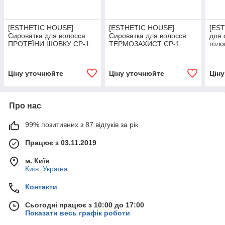
[ESTHETIC HOUSE]
[ESTHETIC HOUSE]
[EST
Сироватка для волосся
Сироватка для волосся
для 
ПРОТЕЇНИ ШОВКУ CP-1
ТЕРМОЗАХИСТ CP-1
голо
Premium Silk Ampoule, 150
BRIGHT COMPLEX HEAT
Scal
мл
PROTECTION SERUM
Ціну уточнюйте
Ціну уточнюйте
Цін
Про нас
99% позитивних з 87 відгуків за рік
Працює з 03.11.2019
м. Київ
Київ, Україна
Контакти
Сьогодні працює з 10:00 до 17:00
Показати весь графік роботи