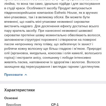
лінійка, то вона так само, ідеально підійде і для застосування
в студії краси. Особливості засобу Продукт випускається
південнокорейською компанією Esthetic House, як в зручних
міні-упаковках, так і в великому обсязі. Ви можете бути
впевнені, що навіть міні-упаковки незмивної сироватки
вистачить надовго. Для досягнення ефекту достатньо всього
пару крапель засобу. При нанесенні незмивної шовкової
сироватки протеїни шовку моментально обволікають волосся,
заповнюючи структурні порожнечі і створюючи на поверхні
пасом непроникну легку плівку, що забезпечує їх захист і
роблячи кожну волосину ще більш гладкою і м'якою. Природні
олії (аргановоа, мигдальна, кокосова і олія камелії, волоського
горіха) і екстракти анісу, соняшнику і лободи інтенсивно
живлять пасма, наповнюючи їх здоров'ям і вологою. Волосся
захищене від пересушування і виглядає гарним і доглянутим.
Приховати
Характеристики
Основні
Виробник
CP-1