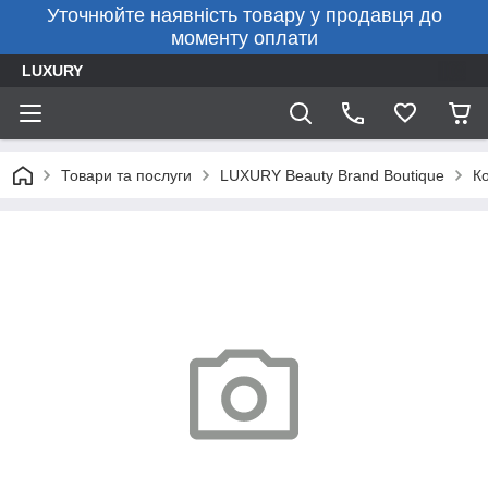
Уточнюйте наявність товару у продавця до
моменту оплати
LUXURY
Товари та послуги
LUXURY Beauty Brand Boutique
К