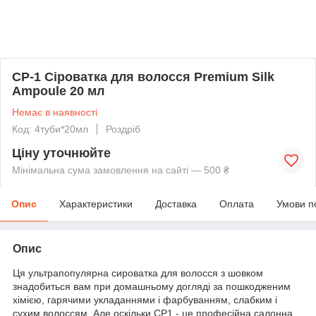
CP-1 Сіроватка для волосся Premium Silk
Ampoule 20 мл
Немає в наявності
Код: 4туби*20мл
Роздріб
Ціну уточнюйте
Мінімальна сума замовлення на сайті — 500 ₴
Опис
Характеристики
Доставка
Оплата
Умови п
Опис
Ця ультрапопулярна сироватка для волосся з шовком
знадобиться вам при домашньому догляді за пошкодженим
хімією, гарячими укладаннями і фарбуванням, слабким і
сухим волоссям. Але оскільки СР1 - це професійна салонна