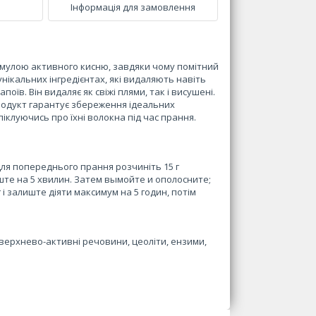
Інформація для замовлення
рмулою активного кисню, завдяки чому помітний
нікальних інгредієнтах, які видаляють навіть
поїв. Він видаляє як свіжі плями, так і висушені.
одукт гарантує збереження ідеальних
піклуючись про їхні волокна під час прання.
ля попереднього прання розчиніть 15 г
иште на 5 хвилин. Затем вымойте и ополосните;
 і залиште діяти максимум на 5 годин, потім
оверхнево-активні речовини, цеоліти, ензими,