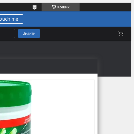
Кошик
ouch me
Знайти