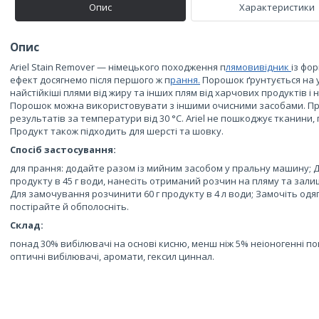
Опис
Характеристики
Опис
Ariel Stain Remover — німецького походження п
лямовивідник
із фо
ефект досягнемо після першого ж п
рання.
Порошок ґрунтується на у
найстійкіші плями від жиру та інших плям від харчових продуктів і на
Порошок можна використовувати з іншими очисними засобами. Пр
результатів за температури від 30 °C. Ariel не пошкоджує тканини, 
Продукт також підходить для шерсті та шовку.
Спосіб застосування:
для прання: додайте разом із мийним засобом у пральну машину; Д
продукту в 45 г води, нанесіть отриманий розчин на пляму та зал
Для замочування розчинити 60 г продукту в 4 л води; Замочіть одяг
постірайте й обполосніть.
Склад:
понад 30% вибілювачі на основі кисню, менш ніж 5% неіоногенні п
оптичні вибілювачі, аромати, гексил циннал.