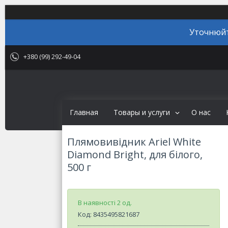
Уточнюйт
+380 (99) 292-49-04
Главная
Товары и услуги
О нас
Плямовивідник Ariel White
Diamond Bright, для білого,
500 г
В наявності 2 од.
Код:
8435495821687