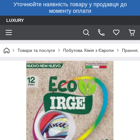
Уточнюйте наявність товару у продавця до
моменту оплати
LUXURY
Товари та послуги
Побутова Хімія з Європи
Прання, 