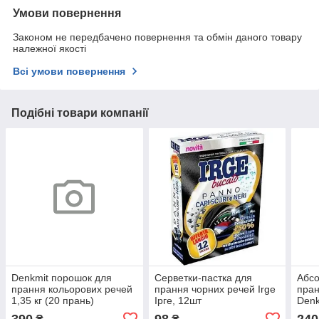
Умови повернення
Законом не передбачено повернення та обмін даного товару
належної якості
Всі умови повернення
Подібні товари компанії
Denkmit порошок для
Серветки-пастка для
Абсо
прання кольорових речей
прання чорних речей Irge
пран
1,35 кг (20 прань)
Ірге, 12шт
Denk
Schm
390
98
240