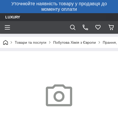
Уточнюйте наявність товару у продавця до
моменту оплати
LUXURY
Товари та послуги
Побутова Хімія з Європи
Прання, 