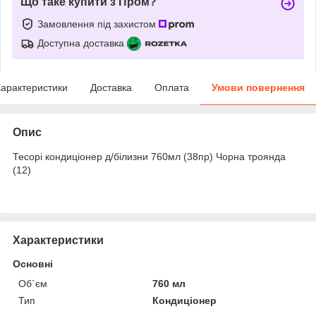
Що таке купити з Пром?
Замовлення під захистом
Доступна доставка
арактеристики
Доставка
Оплата
Умови повернення
Опис
Тесорі кондиціонер д/білизни 760мл (38пр) Чорна троянда
(12)
Характеристики
Основні
Об`єм
760 мл
Тип
Кондиціонер