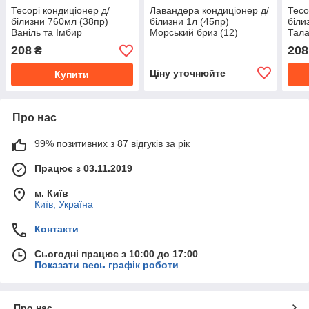
Тесорі кондиціонер д/
Лавандера кондиціонер д/
Тесо
білизни 760мл (38пр)
білизни 1л (45пр)
біли
Ваніль та Імбир
Морський бриз (12)
Тала
208
208
₴
Ціну уточнюйте
Купити
Про нас
99% позитивних з 87 відгуків за рік
Працює з 03.11.2019
м. Київ
Київ, Україна
Контакти
Сьогодні працює з 10:00 до 17:00
Показати весь графік роботи
Про нас