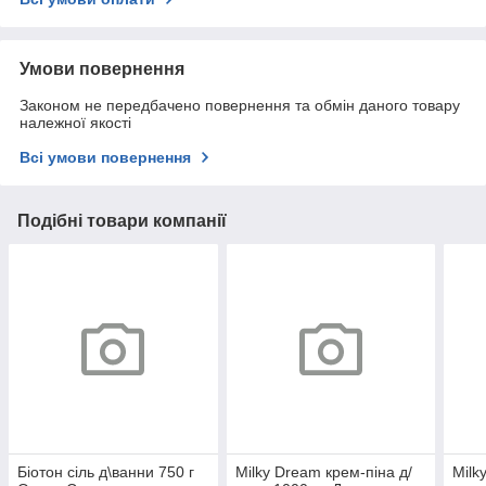
Умови повернення
Законом не передбачено повернення та обмін даного товару
належної якості
Всі умови повернення
Подібні товари компанії
Біотон сіль д\ванни 750 г
Milky Dream крем-піна д/
Milk