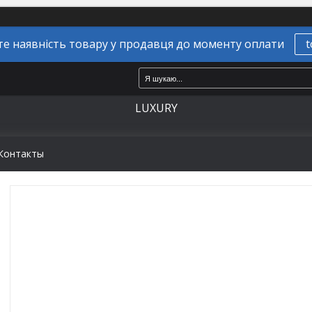
е наявність товару у продавця до моменту оплати
t
LUXURY
Контакты