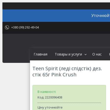
Уточнюйт
+380 (99) 292-49-04
Главная
Товары и услуги
О нас
Teen Spirit (леді спідстік) дез.
стік 65г Pink Crush
В наявності
Код:
2220096408
Ціну уточнюйте