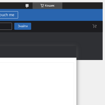
Кошик
ouch me
Знайти