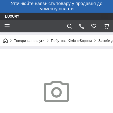
Уточнюйте наявність товару у продавця до
моменту оплати
LUXURY
Товари та послуги
Побутова Хімія з Європи
Засоби д