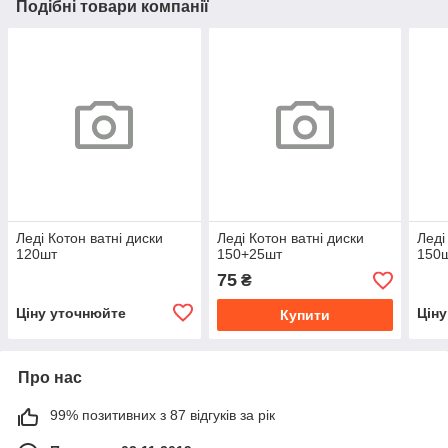
Подібні товари компанії
Леді Котон ватні диски
Леді Котон ватні диски
Леді
120шт
150+25шт
150
75
₴
Ціну уточнюйте
Цін
Купити
Про нас
99% позитивних з 87 відгуків за рік