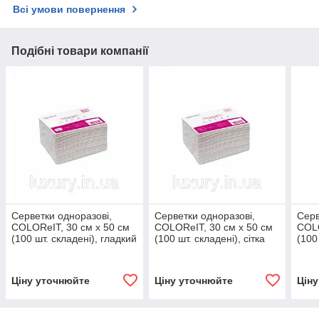
Всі умови повернення
Подібні товари компанії
Серветки одноразові,
Серветки одноразові,
Серв
COLOReIT, 30 см х 50 см
COLOReIT, 30 см х 50 см
COLO
(100 шт. складені), гладкий
(100 шт. складені), сітка
(100
Ціну уточнюйте
Ціну уточнюйте
Цін