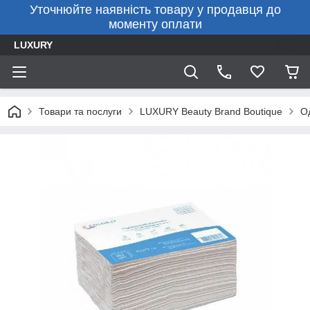
Уточнюйте наявність товару у продавця до
моменту оплати
LUXURY
Товари та послуги
LUXURY Beauty Brand Boutique
О