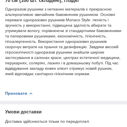
70 см (100 шт. складені), гладкі
Одноразові рушники з нетканих матеріалів є прекрасною
альтернативою звичайним бавовняним рушником. Основні
переваги одноразових рушників Monaco Style: легкість і
зручність у використанні, підвищена здатність вбирати та
утримувати вологу, порівнюючи зі стандартними бавовняними
та паперовими рушниками, економічність, гігієнічність,
гіпоалергенність. Використання одноразових рушників
скорочує витрати на прання та дезінфекцію. Завдяки високій
гігроскопічності одноразові рушники знайшли широке
застосування в салонах краси, центрах естетичної медицини,
перукарнях, соляріях, лазнях і в домашньому побуті. Під час
відвідування закладу кожен клієнт отримує новий рушник,
який відповідає санітарно-гігієнічним нормам.
Приховати
Умови доставки
Доставка здійснюється тільки по передоплаті.