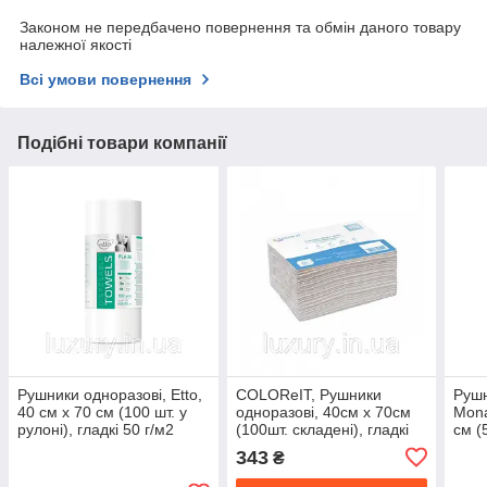
Законом не передбачено повернення та обмін даного товару
належної якості
Всі умови повернення
Подібні товари компанії
Рушники одноразові, Etto,
COLOReIT, Рушники
Рушн
40 см х 70 см (100 шт. у
одноразові, 40см х 70см
Mona
рулоні), гладкі 50 г/м2
(100шт. складені), гладкі
см (
343
₴