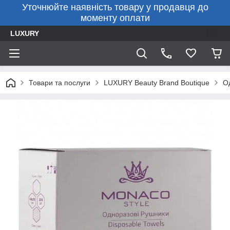
Уточнюйте наявність товару у продавця до
моменту оплати
LUXURY
Товари та послуги
LUXURY Beauty Brand Boutique
О